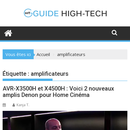
Skip
to
content
Vous êtes ici
Accueil
amplificateurs
Étiquette :
amplificateurs
AVR-X3500H et X4500H : Voici 2 nouveaux
amplis Denon pour Home Cinéma
Kanja T.