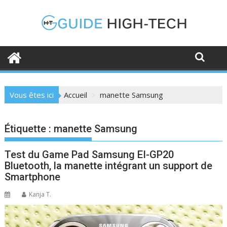
Skip
to
content
Vous êtes ici
Accueil
manette Samsung
Étiquette :
manette Samsung
Test du Game Pad Samsung EI-GP20
Bluetooth, la manette intégrant un support de
Smartphone
Kanja T.