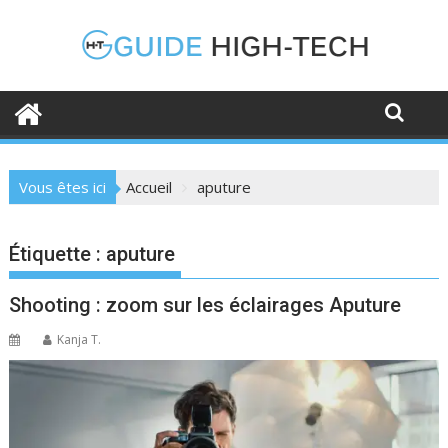
Skip
to
content
Vous êtes ici
Accueil
aputure
Étiquette :
aputure
Shooting : zoom sur les éclairages Aputure
Kanja T.