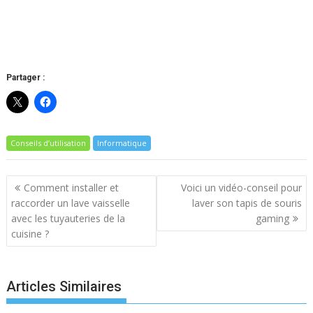
Partager :
Conseils d’utilisation
Informatique
Navigation
Comment installer et
Voici un vidéo-conseil pour
de
raccorder un lave vaisselle
laver son tapis de souris
l’article
avec les tuyauteries de la
gaming
cuisine ?
Articles Similaires