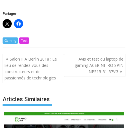
Partager :
Gaming
Test
Navigation
Salon IFA Berlin 2018 : Le
Avis et test du laptop de
de
lieu de rendez-vous des
gaming ACER NITRO SPIN
l’article
constructeurs et de
NP515-51-57VG
passionnés de technologies
Articles Similaires