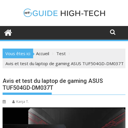
Skip
to
content
Vous êtes ici
Accueil
Test
Avis et test du laptop de gaming ASUS TUF504GD-DM037T
Avis et test du laptop de gaming ASUS
TUF504GD-DM037T
Kanja T.