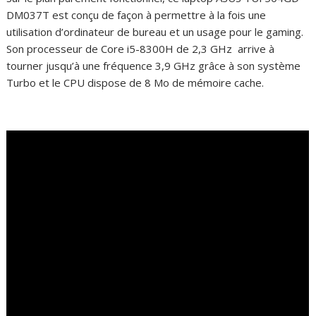
DM037T est conçu de façon à permettre à la fois une
utilisation d’ordinateur de bureau et un usage pour le gaming.
Son processeur de Core i5-8300H de 2,3 GHz arrive à
tourner jusqu’à une fréquence 3,9 GHz grâce à son système
Turbo et le CPU dispose de 8 Mo de mémoire cache.