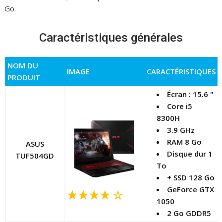
Go.
Caractéristiques générales
NOM DU
IMAGE
CARACTÉRISTIQUES
PRODUIT
Écran : 15.6 "
Core i5
8300H
3.9 GHz
RAM 8 Go
ASUS
Disque dur 1
TUF504GD
To
+ SSD 128 Go
GeForce GTX
1050
2 Go GDDR5