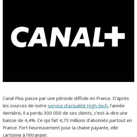
Canal Plus passe par une période difficile en France. D’après
les sources de notre
service d’actualité High-tech
, l’année
dernière, il a perdu 300 000 de ses clients, c’est-à-dire une
baisse de 4,4%. Ce qui fait 4,73 millions d’abonnés partout en
France. Fort heureusement pour la chaine payante, elle
cartonne à l’étranger.