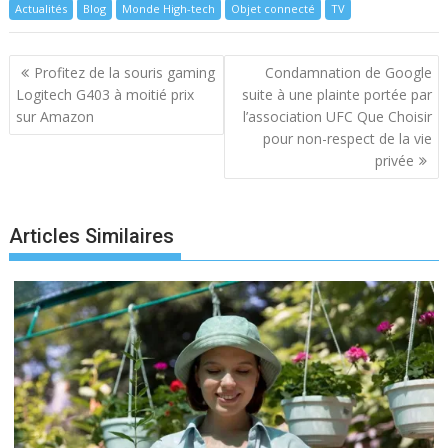
Actualités
Blog
Monde High-tech
Objet connecté
TV
Navigation
Profitez de la souris gaming
Condamnation de Google
de
Logitech G403 à moitié prix
suite à une plainte portée par
l’article
sur Amazon
l’association UFC Que Choisir
pour non-respect de la vie
privée
Articles Similaires