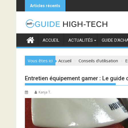
Skip
Articles récents
to
content
ACCUEIL
ACTUALITÉS
GUIDE D’ACH
Vous êtes ici
Accueil
Conseils d’utilisation
E
Entretien équipement gamer : Le guide
Kanja T.