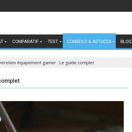
AT
COMPARATIF
TEST
CONSEILS & ASTUCES
BLOG
ntretien équipement gamer : Le guide complet
 complet