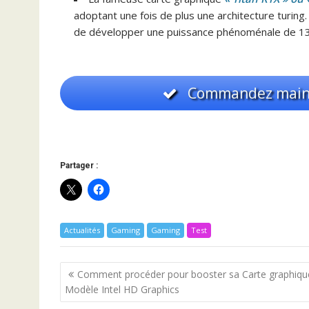
adoptant une fois de plus une architecture turin
de développer une puissance phénoménale de 1
Commandez maint
Partager :
Actualités
Gaming
Gaming
Test
Navigation
Comment procéder pour booster sa Carte graphiqu
de
Modèle Intel HD Graphics
l’article