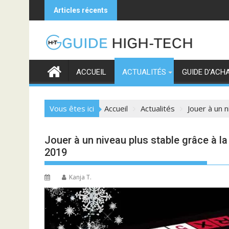
Skip
Articles récents
to
content
ACCUEIL
ACTUALITÉS
GUIDE D’ACH
Vous êtes ici
Accueil
Actualités
Jouer à un 
Jouer à un niveau plus stable grâce à 
2019
Kanja T.