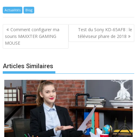
Actualités
Blog
Navigation
Comment configurer ma
Test du Sony KD-65AF8 : le
de
souris MAXXTER GAMING
téléviseur phare de 2018
l’article
MOUSE
Articles Similaires