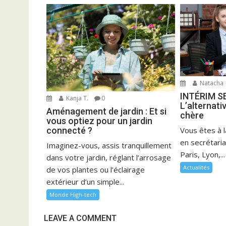
Natacha
INTÉRIM S
Kanja T.
0
L’alternati
Aménagement de jardin : Et si
chère
vous optiez pour un jardin
connecté ?
Vous êtes à 
en secrétari
Imaginez-vous, assis tranquillement
Paris, Lyon,...
dans votre jardin, réglant l’arrosage
Actualités
de vos plantes ou l’éclairage
extérieur d’un simple...
Monde High-tech
LEAVE A COMMENT