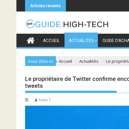
Skip
Articles récents
to
content
ACCUEIL
ACTUALITÉS
GUIDE D’ACH
Vous êtes ici
Accueil
Actualités
Le propriét
Le propriétaire de Twitter confirme enco
tweets
Kanja T.