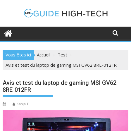
Skip
to
content
Vous êtes ici
Accueil
Test
Avis et test du laptop de gaming MSI GV62 8RE-012FR
Avis et test du laptop de gaming MSI GV62
8RE-012FR
Kanja T.