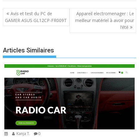
Navigation
Avis et test du PC de
Appareil electromenager : Le
de
GAMER ASUS GL12CP-FR009T
meilleur matériel à avoir pour
l’article
l’été
Articles Similaires
Kanja T.
0