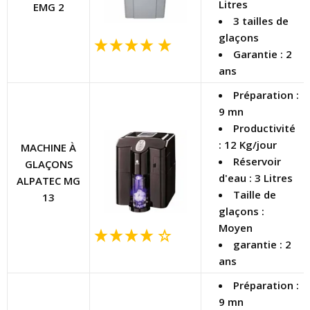
Litres
EMG 2
3 tailles de
glaçons
Garantie : 2
ans
Préparation :
9 mn
Productivité
: 12 Kg/jour
MACHINE À
Réservoir
GLAÇONS
d'eau : 3 Litres
ALPATEC MG
Taille de
13
glaçons :
Moyen
garantie : 2
ans
Préparation :
9 mn