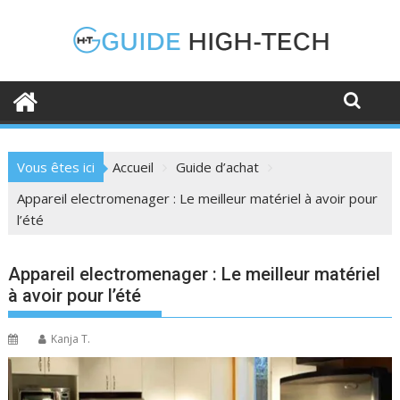
Skip
to
content
Vous êtes ici
Accueil
Guide d’achat
Appareil electromenager : Le meilleur matériel à avoir pour
l’été
Appareil electromenager : Le meilleur matériel
à avoir pour l’été
Kanja T.