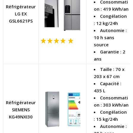
Consommati
Réfrigérateur
on : 419 kWh/an
LG EX
Congélation
GSL6621PS
: 12 kg/24h
Autonomie :
10 h sans
source
Garantie : 2
ans
Taille : 70 x
203 x 67 cm
Capacité :
435 L
Consommati
Réfrigérateur
on : 303 kWh/an
SIEMENS
Congélation
KG49NXI30
: 15 kg/24h
Autonomie :