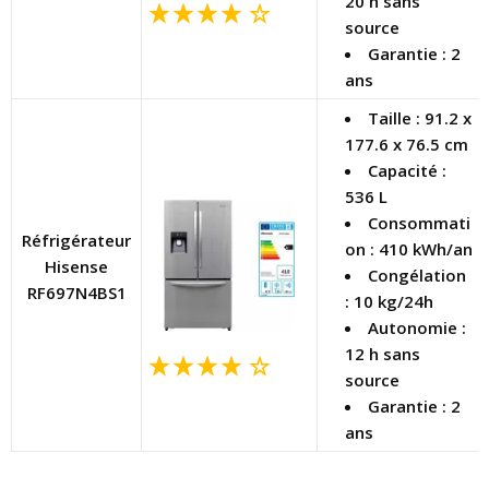
20 h sans
source
Garantie : 2
ans
Taille : 91.2 x
177.6 x 76.5 cm
Capacité :
536 L
Consommati
Réfrigérateur
on : 410 kWh/an
Hisense
Congélation
RF697N4BS1
: 10 kg/24h
Autonomie :
12 h sans
source
Garantie : 2
ans