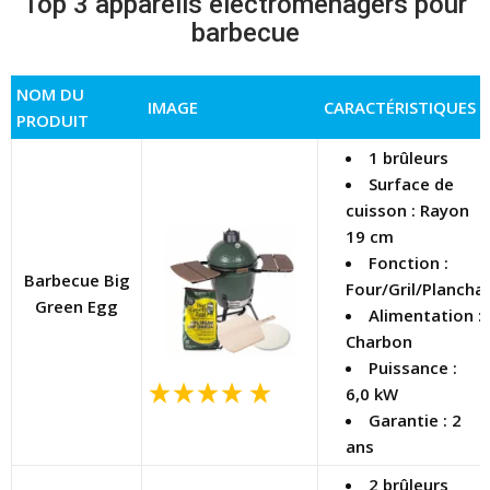
Top 3 appareils électroménagèrs pour
barbecue
NOM DU
IMAGE
CARACTÉRISTIQUES
PRODUIT
1 brûleurs
Surface de
cuisson : Rayon
19 cm
Fonction :
Barbecue Big
Four/Gril/Plancha
Green Egg
Alimentation :
Charbon
Puissance :
6,0 kW
Garantie : 2
ans
2 brûleurs