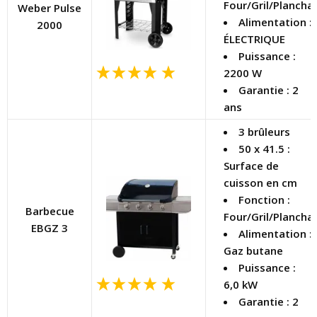
Four/Gril/Plancha
Weber Pulse
Alimentation :
2000
ÉLECTRIQUE
Puissance :
2200 W
Garantie : 2
ans
3 brûleurs
50 x 41.5 :
Surface de
cuisson en cm
Fonction :
Barbecue
Four/Gril/Plancha
EBGZ 3
Alimentation :
Gaz butane
Puissance :
6,0 kW
Garantie : 2