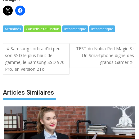
Actualités
Conseils d’utilisation
Informatique
Informatique
Navigation
Samsung sortira d’ici peu
TEST du Nubia Red Magic 3 :
de
son SSD le plus haut de
Un Smartphone digne des
l’article
gamme, le Samsung SSD 970
grands Gamer
Pro, en version 2To
Articles Similaires