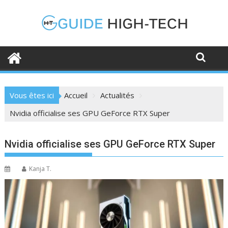
Skip
to
content
Vous êtes ici
Accueil
Actualités
Nvidia officialise ses GPU GeForce RTX Super
Nvidia officialise ses GPU GeForce RTX Super
Kanja T.