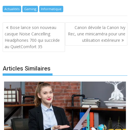
Actualités
Gaming
Informatique
Navigation
Bose lance son nouveau
Canon dévoile la Canon Ivy
de
casque Noise Cancelling
Rec, une minicaméra pour une
l’article
Headphones 700 qui succède
utilisation extérieure
au QuietComfort 35
Articles Similaires