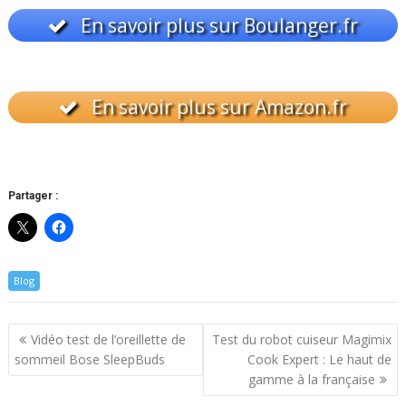
En savoir plus sur Boulanger.fr
En savoir plus sur Amazon.fr
Partager :
Blog
Navigation
Vidéo test de l’oreillette de
Test du robot cuiseur Magimix
de
sommeil Bose SleepBuds
Cook Expert : Le haut de
l’article
gamme à la française