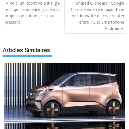
Navigation
Voici un Robot volant High-
Shared Clipboard : Google
de
tech qui se déplace grâce à la
Chrome va être équipé d’une
l’article
propulsion par un jet d’eau
fonctionnalité de copie/coller
puissant
entre PC et Smartphone
Android
Articles Similaires