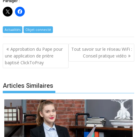
Partager :
Actualités
Objet connecté
Navigation
Approbation du Pape pour
Tout savoir sur le réseau WiFi :
de
une application de prière
Conseil pratique vidéo
l’article
baptisé ClickToPray
Articles Similaires