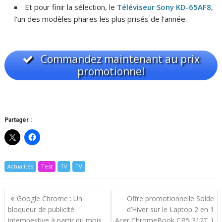
Et pour finir la sélection, le
Téléviseur Sony KD-65AF8
,
l’un des modèles phares les plus prisés de l’année.
Commandez maintenant au prix
promotionnel
Partager :
Actualités
Test
TV
TV
Navigation
Google Chrome : Un
Offre promotionnelle Solde
de
bloqueur de publicité
d’Hiver sur le Laptop 2 en 1
l’article
intempestive à partir du mois
Acer ChromeBook CB5 312T |