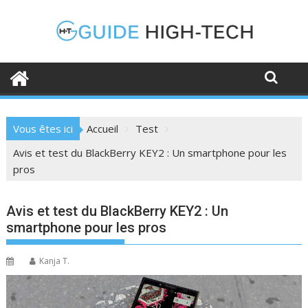
Skip
to
content
Vous êtes ici
Accueil
Test
Avis et test du BlackBerry KEY2 : Un smartphone pour les
pros
Avis et test du BlackBerry KEY2 : Un
smartphone pour les pros
Kanja T.