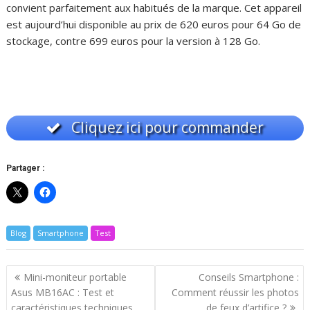
convient parfaitement aux habitués de la marque. Cet appareil
est aujourd’hui disponible au prix de 620 euros pour 64 Go de
stockage, contre 699 euros pour la version à 128 Go.
Cliquez ici pour commander
Partager :
Blog
Smartphone
Test
Navigation
Mini-moniteur portable
Conseils Smartphone :
de
Asus MB16AC : Test et
Comment réussir les photos
l’article
caractéristiques techniques
de feux d’artifice ?