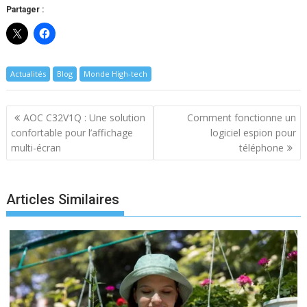
Partager :
Actualités
Blog
Monde High-tech
Navigation
AOC C32V1Q : Une solution
Comment fonctionne un
de
confortable pour l’affichage
logiciel espion pour
l’article
multi-écran
téléphone
Articles Similaires